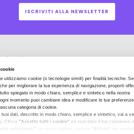
ISCRIVITI ALLA NEWSLETTER
Contatti
Termini e condizioni d'uso del sito
 cookie
Domande frequenti
e utilizziamo cookie (o tecnologie simili) per finalità tecniche. Se 
che per migliorare la tua esperienza di navigazione, proporti off
vi tutto spiegato in modo chiaro, semplice e sintetico nella nostra
n ogni momento puoi cambiare idea e modificare le tue preferenz
ascuna categoria di cookie.
tuoi dati, descritto in modo chiaro, semplice e sintetico, vai a v
y
.
Clicca
"Accetto tutti i cookie"
se vuoi dare il tuo consenso, a
etta selezionati"
se vuoi scegliere, oppure
"Rifiuta"
per negare