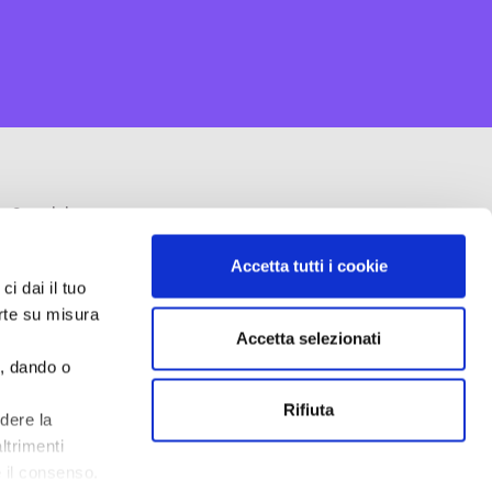
Seguici su
Accetta tutti i cookie
ci dai il tuo
erte su misura
Informativa privacy
Accetta selezionati
Dichiarazione cookie
e, dando o
Cookie policy
Rifiuta
edere la
ltrimenti
 il consenso.