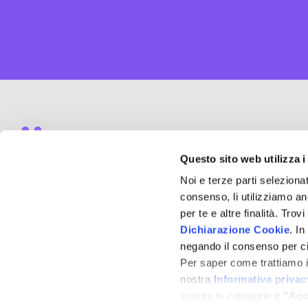
Questo sito web utilizza i
Noi e terze parti selezionat
Strada Vecchia di San Pelajo, 20
consenso, li utilizziamo an
31100 - Treviso (TV)
per te e altre finalità. Tro
Dichiarazione Cookie
. I
P.Iva
04785020266
negando il consenso per ci
REA
TV 377675
Per saper come trattiamo i 
nostra
Informativa privac
Email
info@qualamano.com
spunta le categorie e
"Acc
Pec
aste33@pec.it