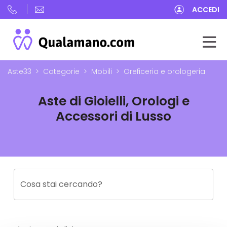
ACCEDI
Aste33
Categorie
Mobili
Oreficeria e orologeria
Aste di Gioielli, Orologi e
Accessori di Lusso