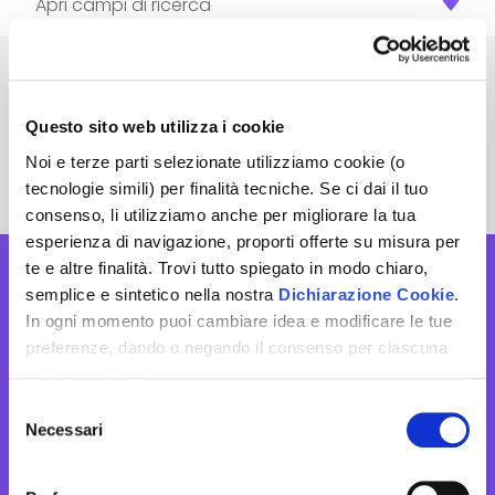
Apri campi di ricerca
La tua ricerca non ha prodotto
risultati. Prova a cambiare alcuni
Questo sito web utilizza i cookie
Noi e terze parti selezionate utilizziamo cookie (o
parametri.
tecnologie simili) per finalità tecniche. Se ci dai il tuo
consenso, li utilizziamo anche per migliorare la tua
esperienza di navigazione, proporti offerte su misura per
te e altre finalità. Trovi tutto spiegato in modo chiaro,
semplice e sintetico nella nostra
Dichiarazione Cookie
.
In ogni momento puoi cambiare idea e modificare le tue
preferenze, dando o negando il consenso per ciascuna
categoria di cookie.
Non perdere le prossime
Per saper come trattiamo i tuoi dati, descritto in modo
Selezione
opportunità,
chiaro, semplice e sintetico, vai a vedere la nostra
Necessari
del
resta aggiornato sui beni di tuo
Informativa privacy
.
Clicca
"Accetto tutti i cookie"
se
consenso
interesse!
vuoi dare il tuo consenso, altrimenti spunta le categorie e