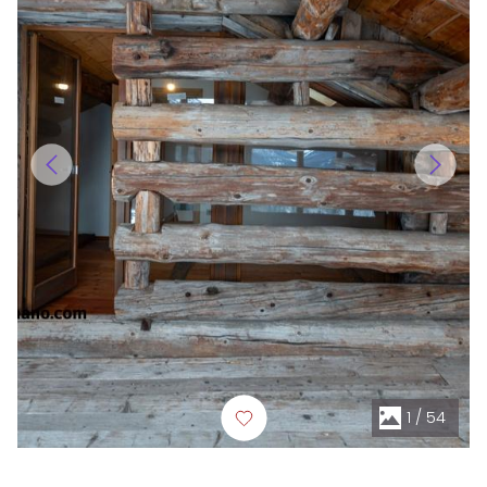
1
/
54