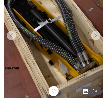
1
/
4