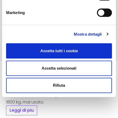
nuovo il tuo consenso alla prossima visita!
cauzione.
Marketing
Accedi e Deposita
45,00
€
Mostra dettagli
Accetta tutti i cookie
Accetta selezionati
Descrizione
Rifiuta
Martello demolitore miniescavatori, Serial n.
MD25SB05C0366 ideale per scavatori da 700 a
1800 kg, mai usato.
Leggi di piu