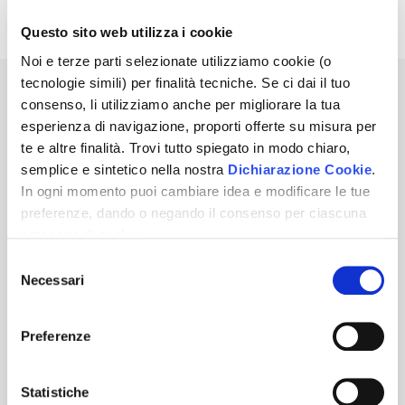
Avviso di Vendita
Pdf | 0.22 MB
Questo sito web utilizza i cookie
Noi e terze parti selezionate utilizziamo cookie (o
tecnologie simili) per finalità tecniche. Se ci dai il tuo
Sei interessato a questo annuncio?
consenso, li utilizziamo anche per migliorare la tua
esperienza di navigazione, proporti offerte su misura per
te e altre finalità. Trovi tutto spiegato in modo chiaro,
PRENOTA UNA VISITA
semplice e sintetico nella nostra
Dichiarazione Cookie
.
In ogni momento puoi cambiare idea e modificare le tue
ATTIVA NOTIFICHE PER QUESTA ASTA
preferenze, dando o negando il consenso per ciascuna
categoria di cookie.
Per saper come trattiamo i tuoi dati, descritto in modo
Selezione
450,00
€
Prezzo base
chiaro, semplice e sintetico, vai a vedere la nostra
Necessari
del
Informativa privacy
.
Clicca
"Accetto tutti i cookie"
se
consenso
vuoi dare il tuo consenso, altrimenti spunta le categorie e
Per partecipare a questa Asta Telematica
Preferenze
"Accetta selezionati"
se vuoi scegliere, oppure
devi eseguire il login.
"Rifiuta"
per negare il consenso. Se chiudi questo
Inoltre, per partecipare è obbligatorio
banner non esprimi alcuna scelta e ti chiederemo di
depositare il
10
% della base d'asta a titolo di
Statistiche