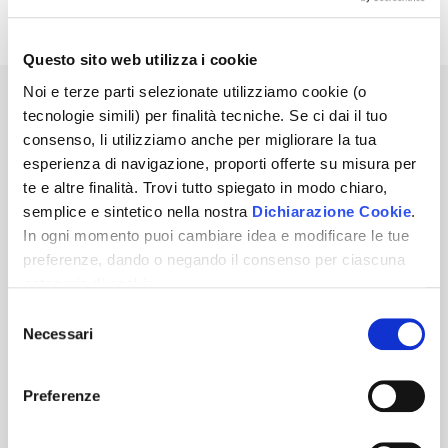
Avviso di Vendita
Pdf | 0.22 MB
Questo sito web utilizza i cookie
Noi e terze parti selezionate utilizziamo cookie (o
Sei interessato a questo annuncio?
tecnologie simili) per finalità tecniche. Se ci dai il tuo
consenso, li utilizziamo anche per migliorare la tua
esperienza di navigazione, proporti offerte su misura per
PRENOTA UNA VISITA
te e altre finalità. Trovi tutto spiegato in modo chiaro,
semplice e sintetico nella nostra
Dichiarazione Cookie
.
ATTIVA NOTIFICHE PER QUESTA ASTA
In ogni momento puoi cambiare idea e modificare le tue
preferenze, dando o negando il consenso per ciascuna
categoria di cookie.
3.400,00
€
Prezzo base
Per saper come trattiamo i tuoi dati, descritto in modo
Selezione
chiaro, semplice e sintetico, vai a vedere la nostra
Necessari
del
Informativa privacy
.
Clicca
"Accetto tutti i cookie"
se
Per partecipare a questa Asta Telematica
consenso
vuoi dare il tuo consenso, altrimenti spunta le categorie e
devi eseguire il login.
Preferenze
"Accetta selezionati"
se vuoi scegliere, oppure
Inoltre, per partecipare è obbligatorio
"Rifiuta"
per negare il consenso. Se chiudi questo
depositare il
10
% della base d'asta a titolo di