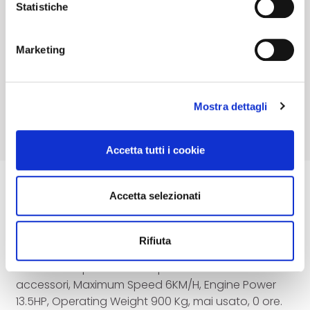
banner non esprimi alcuna scelta e ti chiederemo di
cauzione.
Statistiche
nuovo il tuo consenso alla prossima visita!
Marketing
Accedi e Deposita
340,00
€
Mostra dettagli
Accetta tutti i cookie
Accetta selezionati
Descrizione
Skid cingolato jpc modello ht360 Serial n.
Rifiuta
HT2025414, altezza di sollevamento 2450 mm,
dotato di impianti ausiliari per martello ed
accessori, Maximum Speed 6KM/H, Engine Power
13.5HP, Operating Weight 900 Kg, mai usato, 0 ore.