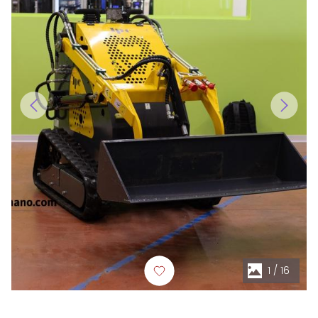
1
/
16