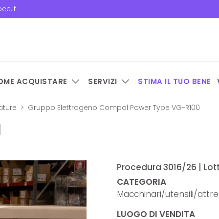
ec.it
OME ACQUISTARE
SERVIZI
STIMA IL TUO BENE
ature
Gruppo Elettrogeno Compal Power Type VG-R100
l
Procedura 3016/26 | Lot
CATEGORIA
Macchinari/utensili/attr
LUOGO DI VENDITA