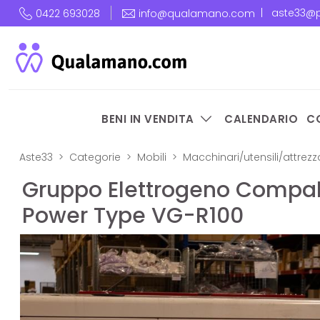
|
aste33@p
0422 693028
info@qualamano.com
BENI IN VENDITA
CALENDARIO
C
Aste33
Categorie
Mobili
Macchinari/utensili/attrezz
Gruppo Elettrogeno Compa
Power Type VG-R100