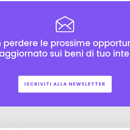
 perdere le prossime opportun
aggiornato sui beni di tuo int
ISCRIVITI ALLA NEWSLETTER
Contatti