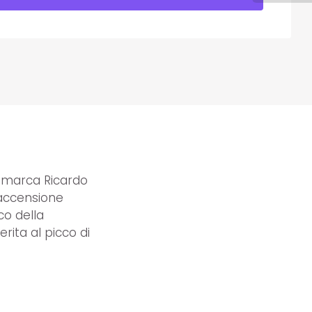
e marca Ricardo
 accensione
co della
rita al picco di