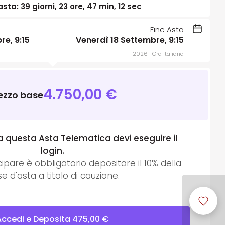
 asta:
39 giorni, 23 ore, 47 min, 11 sec
Fine Asta
re, 9:15
Venerdì 18 Settembre, 9:15
2026 | Ora italiana
4.750,00
€
ezzo base
a questa Asta Telematica devi eseguire il
login.
cipare è obbligatorio depositare il
10
% della
e d'asta a titolo di cauzione.
Accedi e Deposita
475,00
€