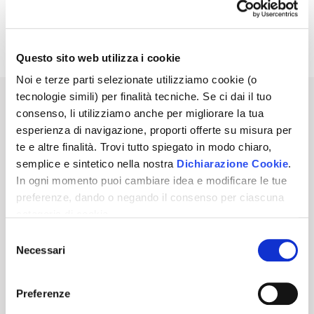
Avviso di Vendita
Pdf | 0.23 MB
Questo sito web utilizza i cookie
Noi e terze parti selezionate utilizziamo cookie (o
tecnologie simili) per finalità tecniche. Se ci dai il tuo
Sei interessato a questo annuncio?
consenso, li utilizziamo anche per migliorare la tua
esperienza di navigazione, proporti offerte su misura per
te e altre finalità. Trovi tutto spiegato in modo chiaro,
PRENOTA UNA VISITA
semplice e sintetico nella nostra
Dichiarazione Cookie
.
In ogni momento puoi cambiare idea e modificare le tue
ATTIVA NOTIFICHE PER QUESTA ASTA
preferenze, dando o negando il consenso per ciascuna
categoria di cookie.
Per saper come trattiamo i tuoi dati, descritto in modo
Selezione
155,00
€
Prezzo base
chiaro, semplice e sintetico, vai a vedere la nostra
Necessari
del
Informativa privacy
.
Clicca
"Accetto tutti i cookie"
se
consenso
vuoi dare il tuo consenso, altrimenti spunta le categorie e
Per partecipare a questa Asta Telematica
Preferenze
"Accetta selezionati"
se vuoi scegliere, oppure
devi eseguire il login.