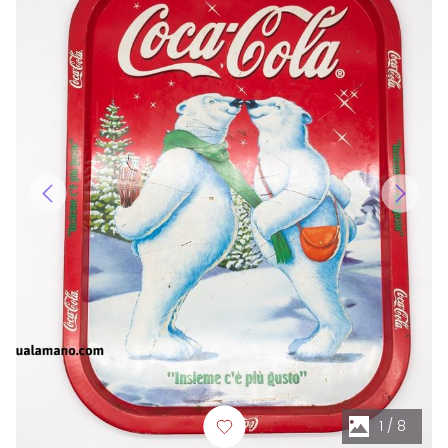
1
/
8