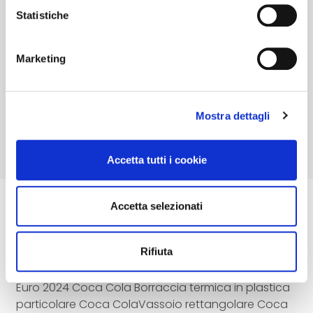
depositare il
10
% della base d'asta a titolo di
banner non esprimi alcuna scelta e ti chiederemo di
Statistiche
cauzione.
nuovo il tuo consenso alla prossima visita!
Marketing
Accedi e Deposita
13,00
€
Mostra dettagli
Accetta tutti i cookie
Accetta selezionati
Descrizione
Rifiuta
Set porta salviette composto da n.6 pezzi Coca
Cola N. 2 tappetini Coca Cola Borsetta di plastica
Euro 2024 Coca Cola Borraccia termica in plastica
particolare Coca ColaVassoio rettangolare Coca