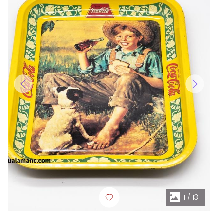
1
/
13