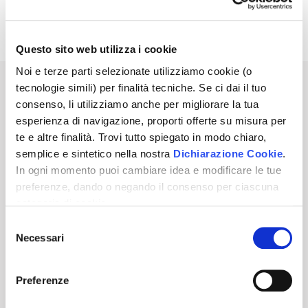
Avviso di Vendita
Pdf | 0.23 MB
Questo sito web utilizza i cookie
Noi e terze parti selezionate utilizziamo cookie (o
tecnologie simili) per finalità tecniche. Se ci dai il tuo
Sei interessato a questo annuncio?
consenso, li utilizziamo anche per migliorare la tua
esperienza di navigazione, proporti offerte su misura per
PRENOTA UNA VISITA
te e altre finalità. Trovi tutto spiegato in modo chiaro,
semplice e sintetico nella nostra
Dichiarazione Cookie
.
In ogni momento puoi cambiare idea e modificare le tue
ATTIVA NOTIFICHE PER QUESTA ASTA
preferenze, dando o negando il consenso per ciascuna
categoria di cookie.
Per saper come trattiamo i tuoi dati, descritto in modo
130,00
€
Prezzo base
Selezione
chiaro, semplice e sintetico, vai a vedere la nostra
Necessari
del
Informativa privacy
.
Clicca
"Accetto tutti i cookie"
se
consenso
Per partecipare a questa Asta Telematica
vuoi dare il tuo consenso, altrimenti spunta le categorie e
devi eseguire il login.
Preferenze
"Accetta selezionati"
se vuoi scegliere, oppure
Inoltre, per partecipare è obbligatorio
"Rifiuta"
per negare il consenso. Se chiudi questo