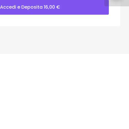
Accedi e Deposita
16,00
€