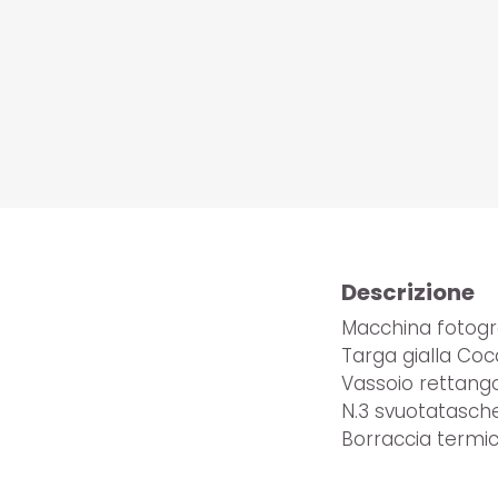
Descrizione
Macchina fotogra
Targa gialla Coc
Vassoio rettang
N.3 svuotatasch
Borraccia termic