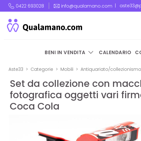
|
aste33@p
0422 693028
info@qualamano.com
BENI IN VENDITA
CALENDARIO
C
Aste33
Categorie
Mobili
Antiquariato/collezionism
Set da collezione con macc
fotografica oggetti vari fir
Coca Cola