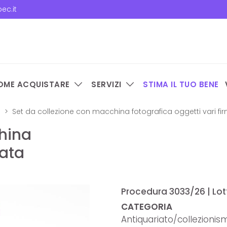
ec.it
OME ACQUISTARE
SERVIZI
STIMA IL TUO BENE
o
Set da collezione con macchina fotografica oggetti vari f
hina
mata
Procedura 3033/26 | Lott
CATEGORIA
Antiquariato/collezionis