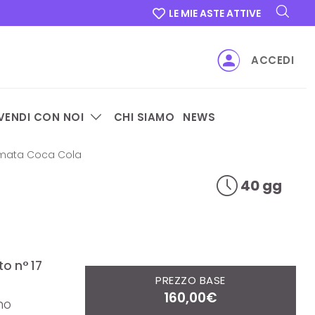
LE MIE ASTE ATTIVE
ACCEDI
VENDI CON NOI
CHI SIAMO
NEWS
irmata Coca Cola
40 gg
o n° 17
PREZZO BASE
160,00€
mo