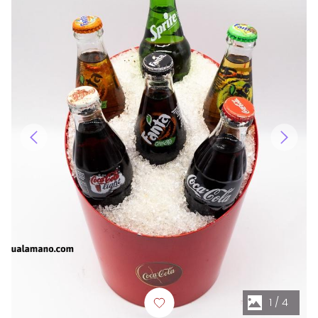
1
/
4