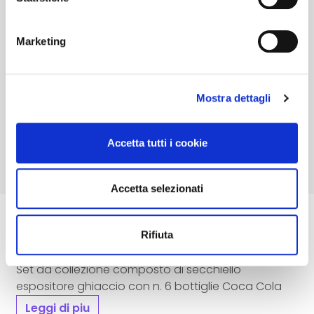
Inoltre, per partecipare è obbligatorio
nuovo il tuo consenso alla prossima visita!
depositare il
10
% della base d'asta a titolo di
cauzione.
Marketing
Accedi e Deposita
14,00
€
Mostra dettagli
Accetta tutti i cookie
Accetta selezionati
Rifiuta
Descrizione
Set da collezione composto di secchiello
espositore ghiaccio con n. 6 bottiglie Coca Cola
Leggi di piu