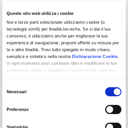
Questo sito web utilizza i cookie
Avviso di Vendita
Pdf | 0.23 MB
Noi e terze parti selezionate utilizziamo cookie (o
tecnologie simili) per finalità tecniche. Se ci dai il tuo
consenso, li utilizziamo anche per migliorare la tua
esperienza di navigazione, proporti offerte su misura per
Sei interessato a questo annuncio?
te e altre finalità. Trovi tutto spiegato in modo chiaro,
semplice e sintetico nella nostra
Dichiarazione Cookie
.
PRENOTA UNA VISITA
In ogni momento puoi cambiare idea e modificare le tue
preferenze, dando o negando il consenso per ciascuna
categoria di cookie.
ATTIVA NOTIFICHE PER QUESTA ASTA
Per saper come trattiamo i tuoi dati, descritto in modo
Selezione
chiaro, semplice e sintetico, vai a vedere la nostra
Necessari
del
Informativa privacy
.
Clicca
"Accetto tutti i cookie"
se
140,00
€
Prezzo base
consenso
vuoi dare il tuo consenso, altrimenti spunta le categorie e
Preferenze
"Accetta selezionati"
se vuoi scegliere, oppure
Per partecipare a questa Asta Telematica
"Rifiuta"
per negare il consenso. Se chiudi questo
devi eseguire il login.
banner non esprimi alcuna scelta e ti chiederemo di
Statistiche