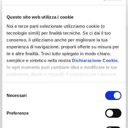
Avviso di Vendita
Pdf | 0.23 MB
Questo sito web utilizza i cookie
Noi e terze parti selezionate utilizziamo cookie (o
tecnologie simili) per finalità tecniche. Se ci dai il tuo
Sei interessato a questo annuncio?
consenso, li utilizziamo anche per migliorare la tua
esperienza di navigazione, proporti offerte su misura per
te e altre finalità. Trovi tutto spiegato in modo chiaro,
PRENOTA UNA VISITA
semplice e sintetico nella nostra
Dichiarazione Cookie
.
In ogni momento puoi cambiare idea e modificare le tue
ATTIVA NOTIFICHE PER QUESTA ASTA
preferenze, dando o negando il consenso per ciascuna
categoria di cookie.
Per saper come trattiamo i tuoi dati, descritto in modo
Selezione
60,00
€
Prezzo base
chiaro, semplice e sintetico, vai a vedere la nostra
Necessari
del
Informativa privacy
.
Clicca
"Accetto tutti i cookie"
se
consenso
vuoi dare il tuo consenso, altrimenti spunta le categorie e
Per partecipare a questa Asta Telematica
Preferenze
"Accetta selezionati"
se vuoi scegliere, oppure
devi eseguire il login.
"Rifiuta"
per negare il consenso. Se chiudi questo
Inoltre, per partecipare è obbligatorio