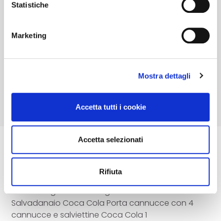
banner non esprimi alcuna scelta e ti chiederemo di
depositare il
10
% della base d'asta a titolo di
Statistiche
nuovo il tuo consenso alla prossima visita!
cauzione.
Marketing
Accedi e Deposita
6,00
€
Mostra dettagli
Accetta tutti i cookie
Accetta selezionati
Descrizione
Rifiuta
Borsa di plastica Merry Christmas Coca Cola
Portatovaglioli con tovaglioli Coca Cola
Salvadanaio Coca Cola Porta cannucce con 4
cannucce e salviettine Coca Cola 1