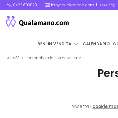
|
aste33@p
0422 693028
info@qualamano.com
BENI IN VENDITA
CALENDARIO
C
Aste33
Personalizza la tua newsletter
Per
Accetta i
cookie mar